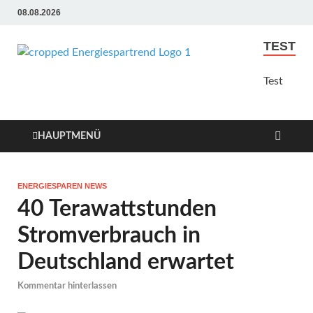
08.08.2026
TEST
Energie
Günstige Energie
Angebote sindt der Trend
Test
Sparen
zum Sparen
Trend
HAUPTMENÜ
ENERGIESPAREN NEWS
40 Terawattstunden
Stromverbrauch in
Deutschland erwartet
Kommentar hinterlassen