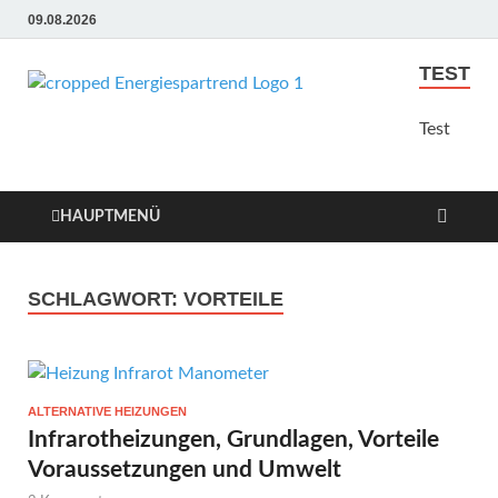
09.08.2026
TEST
Energie
Günstige Energie
Angebote sindt der Trend
Test
Sparen
zum Sparen
Trend
HAUPTMENÜ
SCHLAGWORT:
VORTEILE
ALTERNATIVE HEIZUNGEN
Infrarotheizungen, Grundlagen, Vorteile
Voraussetzungen und Umwelt