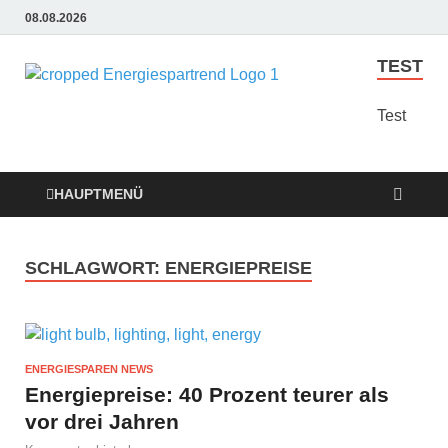
08.08.2026
TEST
Energie
Günstige Energie
Angebote sindt der
Test
Sparen
Trend zum Sparen
Trend
HAUPTMENÜ
SCHLAGWORT:
ENERGIEPREISE
ENERGIESPAREN NEWS
Energiepreise: 40 Prozent teurer als
vor drei Jahren