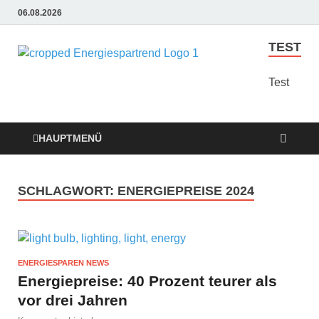
06.08.2026
TEST
Energie
Günstige Energie
Angebote sindt der
Test
Sparen
Trend zum Sparen
Trend
HAUPTMENÜ
SCHLAGWORT:
ENERGIEPREISE 2024
ENERGIESPAREN NEWS
Energiepreise: 40 Prozent teurer als
vor drei Jahren