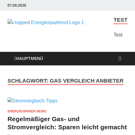
07.08.2026
TEST
Energie
Günstige Energie
Angebote sindt der
Test
Sparen
Trend zum Sparen
Trend
HAUPTMENÜ
SCHLAGWORT:
GAS VERGLEICH ANBIETER
ENERGIESPAREN NEWS
Regelmäßiger Gas- und
Stromvergleich: Sparen leicht gemacht