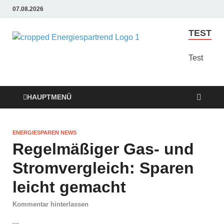
07.08.2026
TEST
Energie
Günstige Energie
Angebote sindt der
Test
Sparen
Trend zum Sparen
Trend
HAUPTMENÜ
ENERGIESPAREN NEWS
Regelmäßiger Gas- und
Stromvergleich: Sparen
leicht gemacht
Kommentar hinterlassen