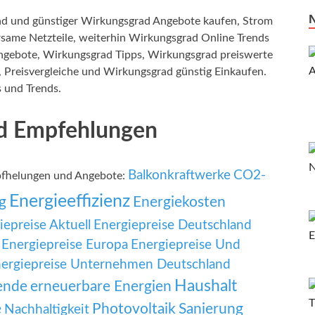
d und günstiger Wirkungsgrad Angebote kaufen, Strom
same Netzteile, weiterhin Wirkungsgrad Online Trends
ngebote, Wirkungsgrad Tipps, Wirkungsgrad preiswerte
Preisvergleiche und Wirkungsgrad günstig Einkaufen.
s und Trends.
d Empfehlungen
Balkonkraftwerke
CO2-
pfhelungen und Angebote:
Energieeffizienz
g
Energiekosten
iepreise Aktuell
Energiepreise Deutschland
Energiepreise Europa
Energiepreise Und
ergiepreise Unternehmen Deutschland
Haushalt
ende
erneuerbare Energien
e
Photovoltaik
Sanierung
Nachhaltigkeit