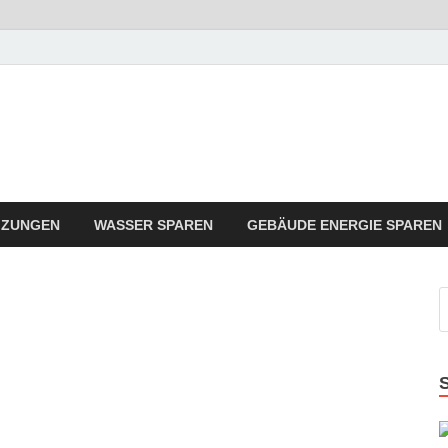
rgie Sparen Trend
ergie Angebote sindt der Trend zum Sparen
IZUNGEN
WASSER SPAREN
GEBÄUDE ENERGIE SPAREN