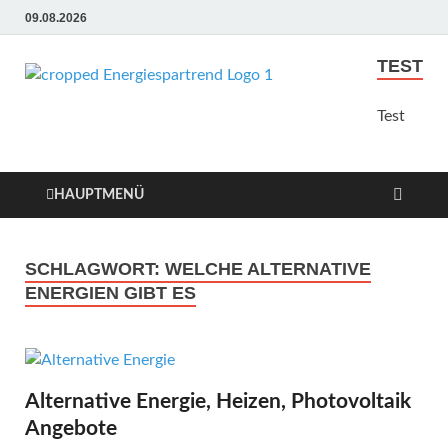
09.08.2026
TEST
Energie
Günstige Energie
Angebote sindt der Trend
Test
Sparen
zum Sparen
Trend
HAUPTMENÜ
SCHLAGWORT:
WELCHE ALTERNATIVE
ENERGIEN GIBT ES
Alternative Energie, Heizen, Photovoltaik
Angebote