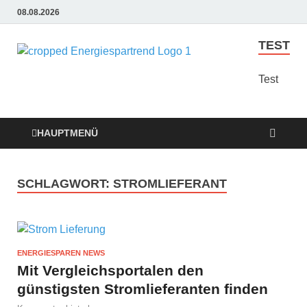
08.08.2026
TEST
Energie
Günstige Energie
Angebote sindt der
Test
Sparen
Trend zum Sparen
Trend
HAUPTMENÜ
SCHLAGWORT:
STROMLIEFERANT
ENERGIESPAREN NEWS
Mit Vergleichsportalen den
günstigsten Stromlieferanten finden