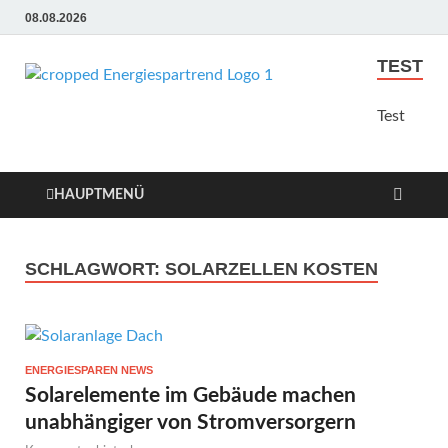
08.08.2026
TEST
Energie
Günstige Energie
Angebote sindt der Trend
Test
Sparen
zum Sparen
Trend
HAUPTMENÜ
SCHLAGWORT:
SOLARZELLEN KOSTEN
ENERGIESPAREN NEWS
Solarelemente im Gebäude machen
unabhängiger von Stromversorgern