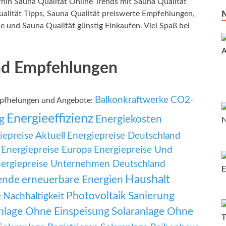
rhin Sauna Qualität Online Trends mit Sauna Qualität
alität Tipps, Sauna Qualität preiswerte Empfehlungen,
e und Sauna Qualität günstig Einkaufen. Viel Spaß bei
und Empfehlungen
Balkonkraftwerke
CO2-
mpfhelungen und Angebote:
Energieeffizienz
g
Energiekosten
iepreise Aktuell
Energiepreise Deutschland
Energiepreise Europa
Energiepreise Und
ergiepreise Unternehmen Deutschland
Haushalt
ende
erneuerbare Energien
e
Photovoltaik
Sanierung
Nachhaltigkeit
nlage Ohne Einspeisung
Solaranlage Ohne