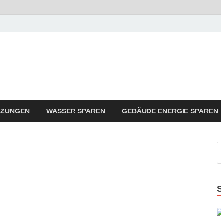
rgie Sparen Trend
ergie Angebote sindt der Trend zum Sparen
IZUNGEN
WASSER SPAREN
GEBÄUDE ENERGIE SPAREN