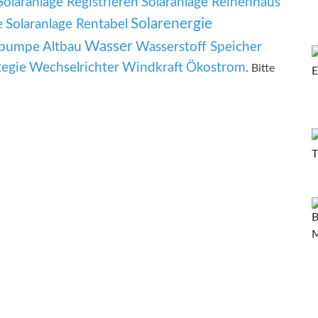
Solaranlage Registrieren
Solaranlage Reihenhaus
Solarenergie
e
Solaranlage Rentabel
Wasser
umpe Altbau
Wasserstoff Speicher
tegie
Wechselrichter
Windkraft
Ökostrom
. Bitte