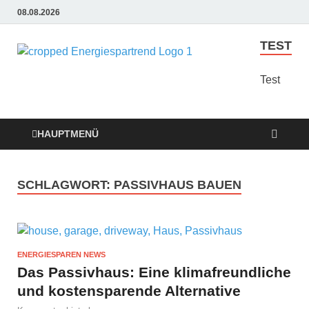
08.08.2026
TEST
Energie
Günstige Energie
Angebote sindt der
Test
Sparen
Trend zum Sparen
Trend
HAUPTMENÜ
SCHLAGWORT:
PASSIVHAUS BAUEN
ENERGIESPAREN NEWS
Das Passivhaus: Eine klimafreundliche
und kostensparende Alternative