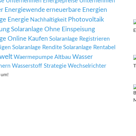
ise Unternehmen
Energiepreise Unternehmen
er
Energiewende
erneuerbare Energien
ge Energie
Photovoltaik
Nachhaltigkeit
dung
Solaranlage Ohne Einspeisung
age Online Kaufen
Solaranlage Registrieren
nigen
Solaranlage Rendite
Solaranlage Rentabel
welt
Wasser
Waermepumpe Altbau
hern
Wasserstoff Strategie
Wechselrichter
h um!