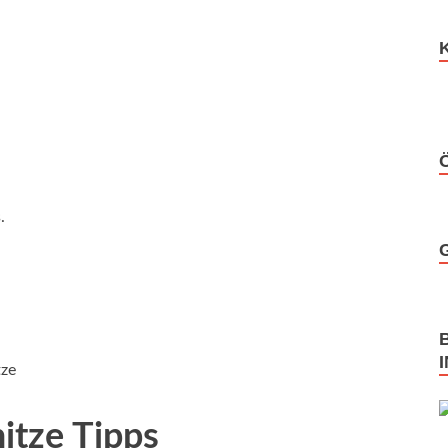
.
tze
itze Tipps