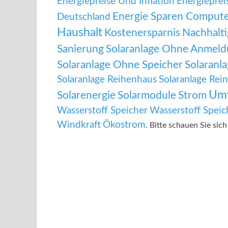
Energiepreise Und Inflation
Energiepre
Energie Sparen Comput
Deutschland
Haushalt
Kostenersparnis
Nachhalti
Sanierung
Solaranlage Ohne Anmel
Solaranlage Ohne Speicher
Solaranl
Solaranlage Reihenhaus
Solaranlage Rei
Um
Solarenergie
Solarmodule
Strom
Wasserstoff Speicher
Wasserstoff Speic
Windkraft
Ökostrom
. Bitte schauen Sie sic