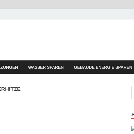
rgie Sparen Trend
ergie Angebote sindt der Trend zum Sparen
IZUNGEN
WASSER SPAREN
GEBÄUDE ENERGIE SPAREN
RHITZE