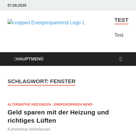
07.08.2026
TEST
Energie
Günstige Energie
Angebote sindt der
Test
Sparen
Trend zum Sparen
Trend
HAUPTMENÜ
SCHLAGWORT:
FENSTER
ALTERNATIVE HEIZUNGEN
/
ENERGIESPAREN NEWS
Geld sparen mit der Heizung und
richtiges Lüften
Kommentar hinterlassen