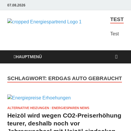
07.08.2026
TEST
Energie
Günstige Energie
Angebote sindt der
Test
Sparen
Trend zum Sparen
Trend
HAUPTMENÜ
SCHLAGWORT:
ERDGAS AUTO GEBRAUCHT
ALTERNATIVE HEIZUNGEN
/
ENERGIESPAREN NEWS
Heizöl wird wegen CO2-Preiserhöhung
teurer, deshalb noch vor