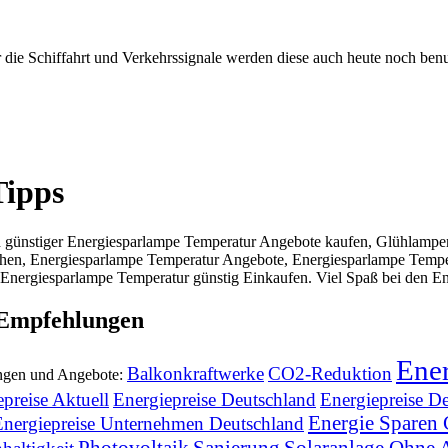
die Schiffahrt und Verkehrssignale werden diese auch heute noch benu
Tipps
günstiger Energiesparlampe Temperatur Angebote kaufen, Glühlampen
chen, Energiesparlampe Temperatur Angebote, Energiesparlampe Tempe
Energiesparlampe Temperatur günstig Einkaufen. Viel Spaß bei den En
 Empfehlungen
Ener
Balkonkraftwerke
CO2-Reduktion
ungen und Angebote:
preise Aktuell
Energiepreise Deutschland
Energiepreise D
Energie Sparen
Energiepreise Unternehmen Deutschland
Photovoltaik
Sanierung
Solaranlage Ohne