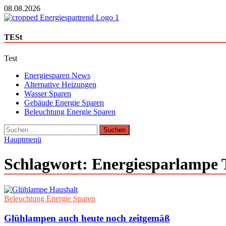
Zum
08.08.2026
Inhalt
springen
Energie Sparen Trend
TESt
Günstige Energie Angebote sindt der Trend zum Sparen
Test
Energiesparen News
Alternative Heizungen
Wasser Sparen
Gebäude Energie Sparen
Beleuchtung Energie Sparen
Suchen
nach:
Hauptmenü
Schlagwort:
Energiesparlampe 
Beleuchtung Energie Sparen
Glühlampen auch heute noch zeitgemäß