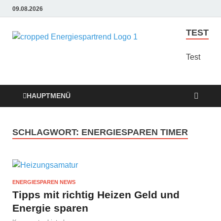
09.08.2026
TEST
Energie
Günstige Energie
Angebote sindt der
Test
Sparen
Trend zum Sparen
Trend
HAUPTMENÜ
SCHLAGWORT:
ENERGIESPAREN TIMER
ENERGIESPAREN NEWS
Tipps mit richtig Heizen Geld und
Energie sparen