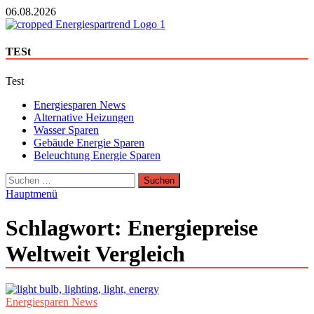
Zum
06.08.2026
Inhalt
springen
Energie Sparen Trend
TESt
Günstige Energie Angebote sindt der Trend zum Sparen
Test
Energiesparen News
Alternative Heizungen
Wasser Sparen
Gebäude Energie Sparen
Beleuchtung Energie Sparen
Suchen
nach:
Hauptmenü
Schlagwort:
Energiepreise
Weltweit Vergleich
Energiesparen News