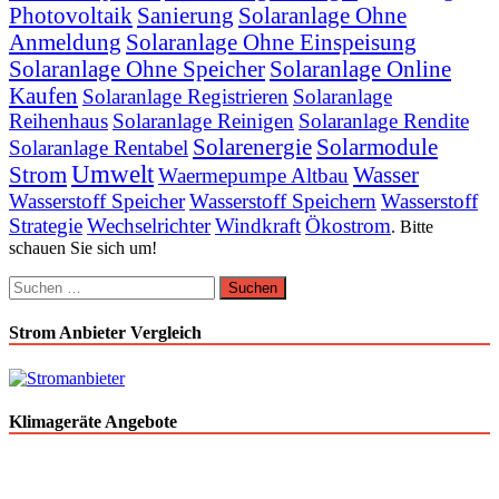
Photovoltaik
Sanierung
Solaranlage Ohne
Anmeldung
Solaranlage Ohne Einspeisung
Solaranlage Ohne Speicher
Solaranlage Online
Kaufen
Solaranlage Registrieren
Solaranlage
Reihenhaus
Solaranlage Reinigen
Solaranlage Rendite
Solarenergie
Solarmodule
Solaranlage Rentabel
Umwelt
Strom
Wasser
Waermepumpe Altbau
Wasserstoff Speicher
Wasserstoff Speichern
Wasserstoff
Strategie
Wechselrichter
Windkraft
Ökostrom
. Bitte
schauen Sie sich um!
Suchen
nach:
Strom Anbieter Vergleich
Klimageräte Angebote