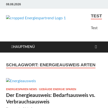
08.08.2026
TEST
Energie
Günstige Energie
Angebote sindt der Trend
Test
Sparen
zum Sparen
Trend
HAUPTMENÜ
SCHLAGWORT:
ENERGIEAUSWEIS ARTEN
ENERGIESPAREN NEWS
/
GEBÄUDE ENERGIE SPAREN
Der Energieausweis: Bedarfsausweis vs.
Verbrauchsausweis