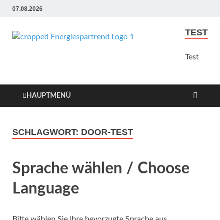
07.08.2026
TEST
Energie
Günstige Energie
Angebote sindt der Trend
Test
Sparen
zum Sparen
Trend
HAUPTMENÜ
SCHLAGWORT:
DOOR-TEST
Sprache wählen / Choose
Language
Bitte wählen Sie Ihre bevorzugte Sprache aus