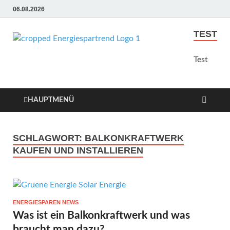
06.08.2026
TEST
Energie
Günstige Energie
Angebote sindt der Trend
Test
Sparen
zum Sparen
Trend
HAUPTMENÜ
SCHLAGWORT:
BALKONKRAFTWERK
KAUFEN UND INSTALLIEREN
ENERGIESPAREN NEWS
Was ist ein Balkonkraftwerk und was
braucht man dazu?