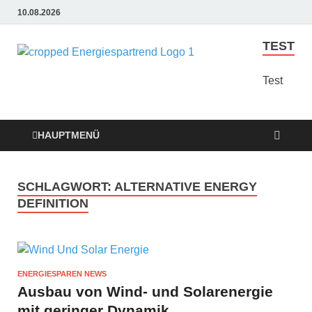
10.08.2026
TEST
Energie
Günstige Energie
Angebote sindt der
Test
Sparen
Trend zum Sparen
Trend
HAUPTMENÜ
SCHLAGWORT:
ALTERNATIVE ENERGY
DEFINITION
ENERGIESPAREN NEWS
Ausbau von Wind- und Solarenergie
mit geringer Dynamik