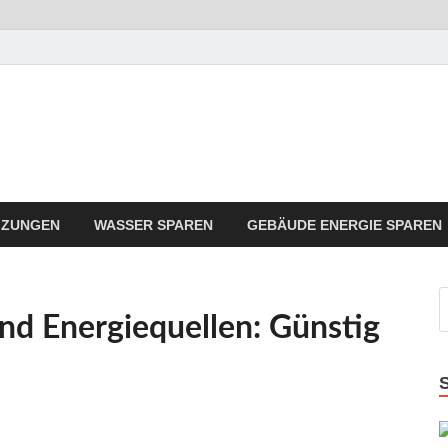
rgie Sparen Trend
ergie Angebote sindt der Trend zum Sparen
IZUNGEN
WASSER SPAREN
GEBÄUDE ENERGIE SPAREN
nd Energiequellen: Günstig