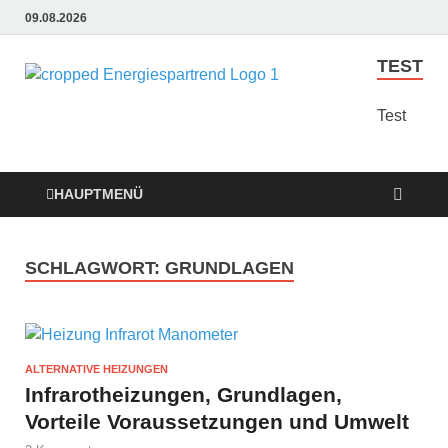
09.08.2026
TEST
Energie
Günstige Energie
Angebote sindt der
Test
Sparen
Trend zum Sparen
Trend
HAUPTMENÜ
SCHLAGWORT:
GRUNDLAGEN
ALTERNATIVE HEIZUNGEN
Infrarotheizungen, Grundlagen,
Vorteile Voraussetzungen und Umwelt