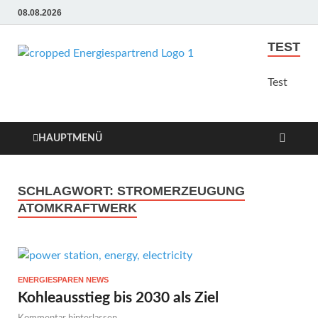
08.08.2026
TEST
Energie
Günstige Energie
Angebote sindt der Trend
Test
Sparen
zum Sparen
Trend
HAUPTMENÜ
SCHLAGWORT:
STROMERZEUGUNG
ATOMKRAFTWERK
ENERGIESPAREN NEWS
Kohleausstieg bis 2030 als Ziel